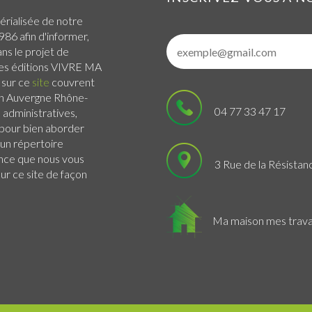
érialisée de notre
986 afin d'informer,
ans le projet de
 Les éditions VIVRE MA
 sur ce
site
couvrent
n Auvergne Rhône-
04 77 33 47 17
administratives,
s pour bien aborder
 un répertoire
ance que nous vous
3 Rue de la Résistan
r ce site de façon
Ma maison mes trav