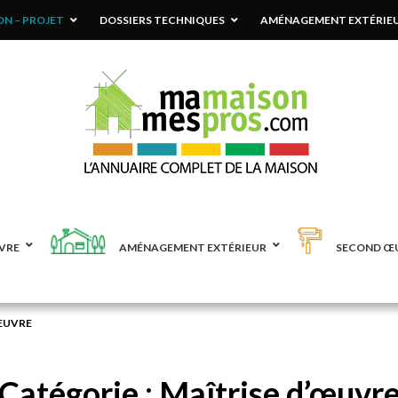
N – PROJET
DOSSIERS TECHNIQUES
AMÉNAGEMENT EXTÉRIE
VRE
AMÉNAGEMENT EXTÉRIEUR
SECOND Œ
ŒUVRE
Catégorie :
Maîtrise d’œuvr