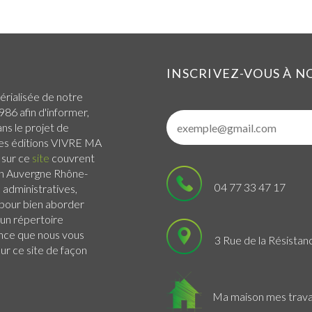
INSCRIVEZ-VOUS À 
érialisée de notre
986 afin d'informer,
ans le projet de
 Les éditions VIVRE MA
 sur ce
site
couvrent
n Auvergne Rhône-
04 77 33 47 17
administratives,
s pour bien aborder
 un répertoire
ance que nous vous
3 Rue de la Résistan
r ce site de façon
Ma maison mes trav