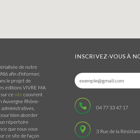
INSCRIVEZ-VOUS À 
érialisée de notre
986 afin d'informer,
ans le projet de
 Les éditions VIVRE MA
 sur ce
site
couvrent
n Auvergne Rhône-
04 77 33 47 17
administratives,
s pour bien aborder
 un répertoire
ance que nous vous
3 Rue de la Résistan
r ce site de façon