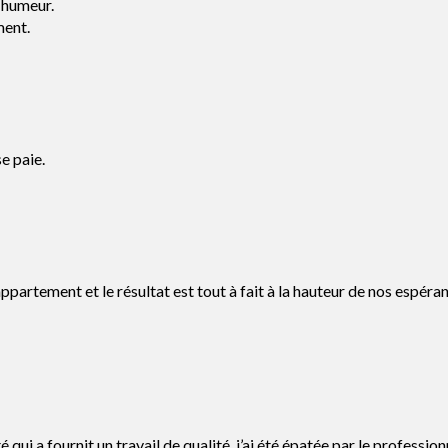
e humeur.
ment.
se paie.
partement et le résultat est tout à fait à la hauteur de nos espéran
 qui a fournit un travail de qualité, j’ai été épatée par le professi