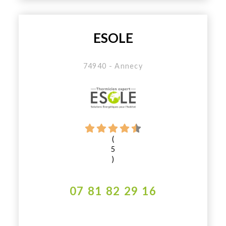
ESOLE
74940 - Annecy
(
5
)
07 81 82 29 16