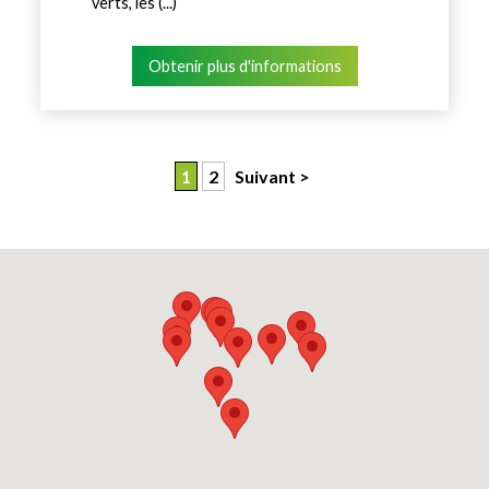
verts, les (...)
Obtenir plus d'informations
1
2
Suivant >