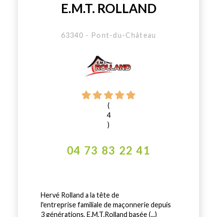
E.M.T. ROLLAND
63340 - Pont-du-Château
(
4
)
04 73 83 22 41
Hervé Rolland a la tête de
l'entreprise familiale de maçonnerie depuis
3 générations, E.M.T.Rolland basée (...)