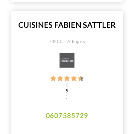
CUISINES FABIEN SATTLER
74200 - Allinges
(
5
)
0607585729