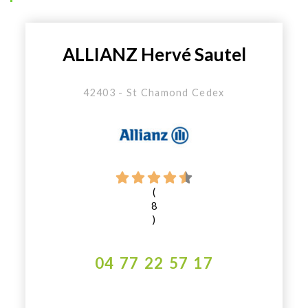
ALLIANZ Hervé Sautel
42403 - St Chamond Cedex
(
8
)
04 77 22 57 17