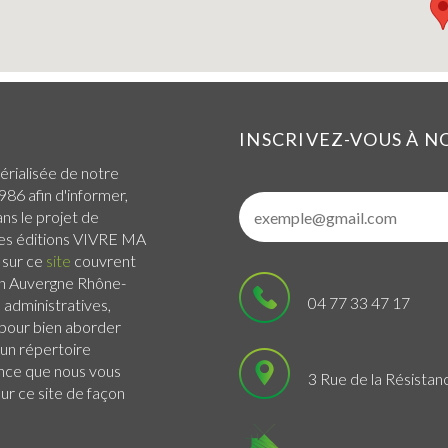
INSCRIVEZ-VOUS À 
érialisée de notre
986 afin d'informer,
ans le projet de
 Les éditions VIVRE MA
 sur ce
site
couvrent
n Auvergne Rhône-
04 77 33 47 17
administratives,
s pour bien aborder
 un répertoire
ance que nous vous
3 Rue de la Résistan
r ce site de façon