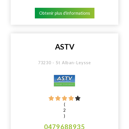
Obtenir plus d'informations
ASTV
73230 - St Alban-Leysse
(
2
)
0479688935