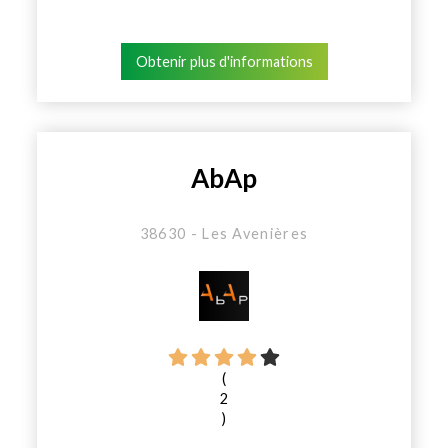
Obtenir plus d'informations
AbAp
38630 - Les Avenières
(
2
)