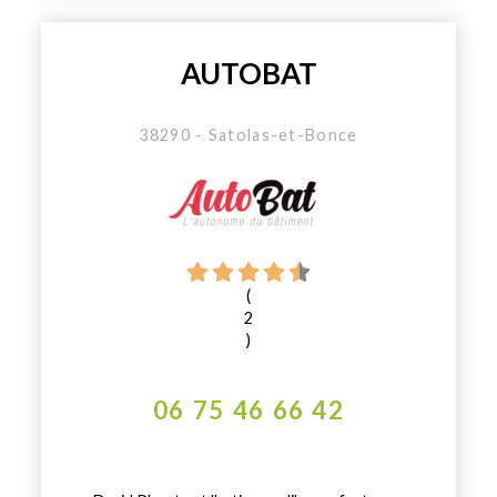
AUTOBAT
38290 - Satolas-et-Bonce
(
2
)
06 75 46 66 42