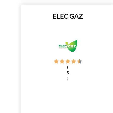
ELEC GAZ
(
5
)