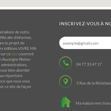
INSCRIVEZ-VOUS À 
érialisée de notre
986 afin d'informer,
ans le projet de
 Les éditions VIVRE MA
 sur ce
site
couvrent
n Auvergne Rhône-
04 77 33 47 17
administratives,
s pour bien aborder
 un répertoire
ance que nous vous
3 Rue de la Résistan
r ce site de façon
Ma maison mes trav