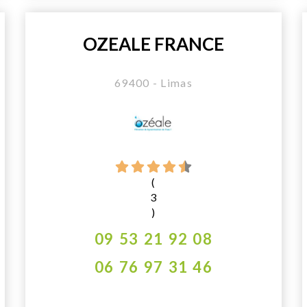
OZEALE FRANCE
69400 - Limas
(
3
)
09 53 21 92 08
06 76 97 31 46