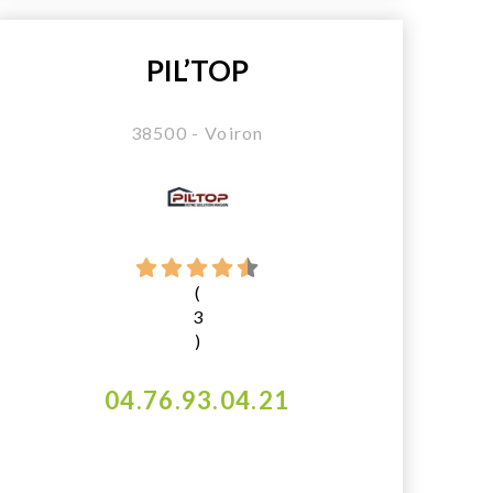
PIL’TOP
38500 - Voiron
(
3
)
04.76.93.04.21