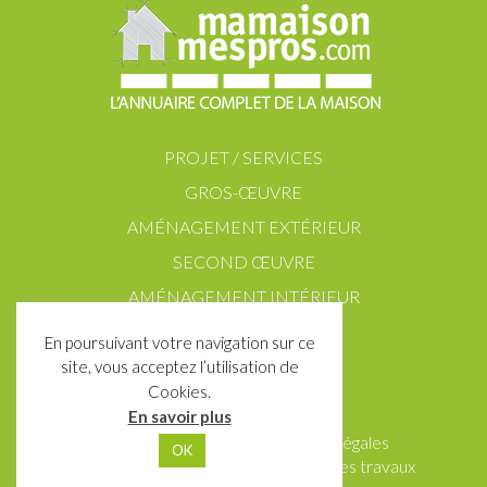
PROJET / SERVICES
GROS-ŒUVRE
AMÉNAGEMENT EXTÉRIEUR
SECOND ŒUVRE
AMÉNAGEMENT INTÉRIEUR
En poursuivant votre navigation sur ce
site, vous acceptez l’utilisation de
Cookies.
En savoir plus
Contact
Partenaires
Mentions Légales
OK
Données personnelles
Ma maison mes travaux