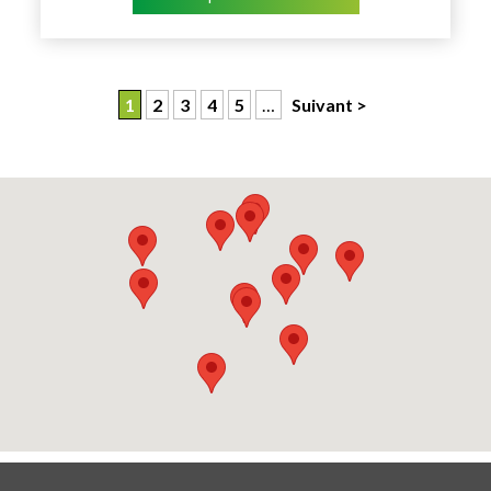
1
2
3
4
5
…
Suivant >