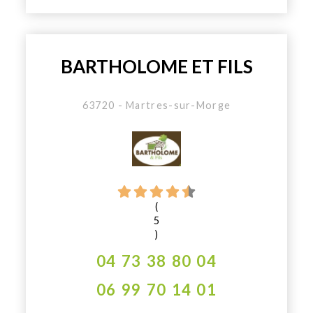
BARTHOLOME ET FILS
63720 - Martres-sur-Morge
(
5
)
04 73 38 80 04
06 99 70 14 01