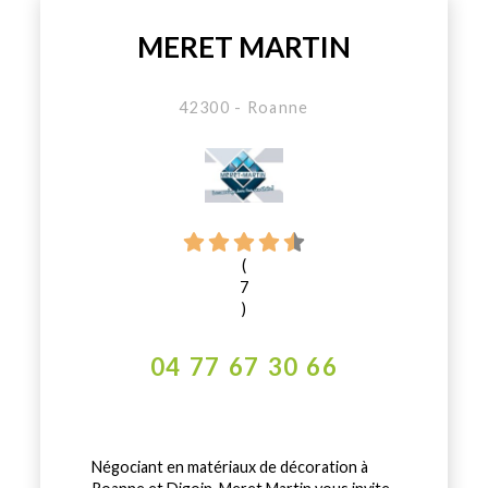
MERET MARTIN
42300 - Roanne
(
7
)
04 77 67 30 66
Négociant en matériaux de décoration à