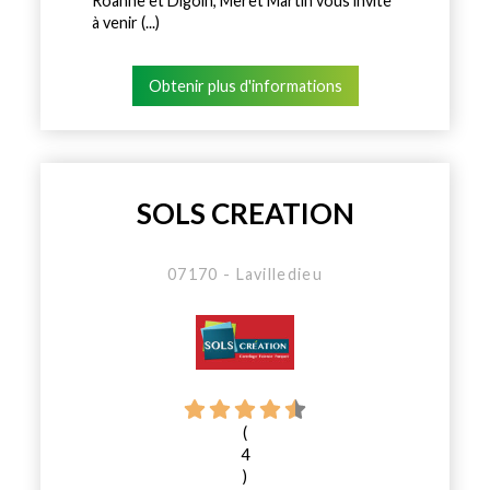
Roanne et Digoin, Meret Martin vous invite
à venir (...)
Obtenir plus d'informations
SOLS CREATION
07170 - Lavilledieu
(
4
)