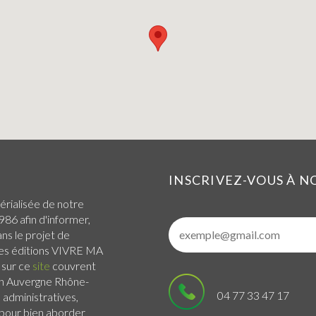
INSCRIVEZ-VOUS À 
érialisée de notre
986 afin d'informer,
ans le projet de
 Les éditions VIVRE MA
 sur ce
site
couvrent
n Auvergne Rhône-
04 77 33 47 17
administratives,
s pour bien aborder