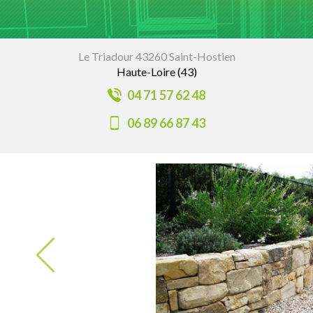
Le Triadour 43260 Saint-Hostien
Haute-Loire (43)
04 71 57 62 48
06 89 66 87 43