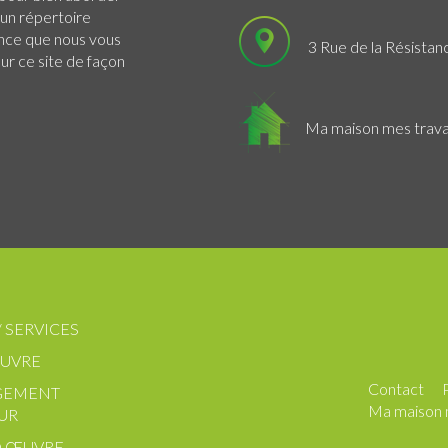
 un répertoire
ance que nous vous
3 Rue de la Résistan
r ce site de façon
Ma maison mes trav
/ SERVICES
UVRE
Contact
GEMENT
Ma maison 
UR
 ŒUVRE