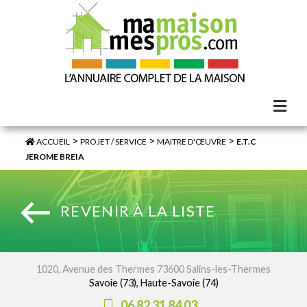
>
>
>
ACCUEIL
PROJET / SERVICE
MAITRE D'ŒUVRE
E.T.C
JEROME BREIA
REVENIR À LA LISTE
1020, Avenue des Thermes 73600 Salins-les-Thermes
Savoie (73), Haute-Savoie (74)
06 82 31 84 03