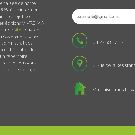
érialisée de notre
986 afin d'informer,
ans le projet de
 Les éditions VIVRE MA
 sur ce
site
couvrent
n Auvergne Rhône-
04 77 33 47 17
administratives,
s pour bien aborder
 un répertoire
ance que nous vous
3 Rue de la Résistan
r ce site de façon
Ma maison mes trav