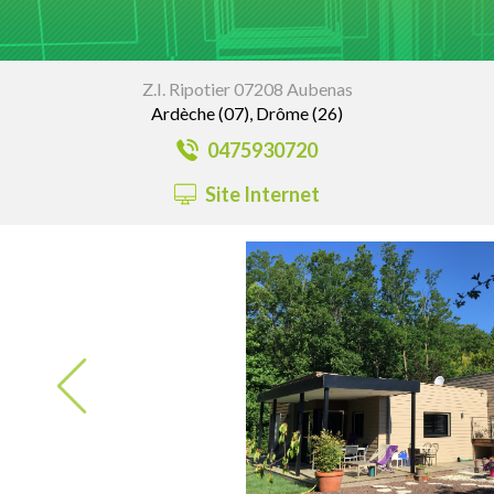
Z.I. Ripotier 07208 Aubenas
Ardèche (07), Drôme (26)
0475930720
Site Internet