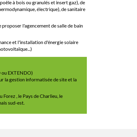
oêle à bois ou granulés et insert gaz), de
thermodynamique, électrique), de sanitaire
e proposer l'agencement de salle de bain
nce et l'installation d'énergie solaire
otovoltaïque...)
ELO ou EXTENDO)
 la gestion informatisée de site et la
 Forez , le Pays de Charlieu, le
ais sud-est.