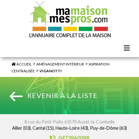
>
>
ACCUEIL
AMÉNAGEMENT INTÉRIEUR
ASPIRATION
>
CENTRALISÉE
VIGANOTTI
REVENIR À LA LISTE
8 rue du Petit Puits 63570 Auzat-la-Combelle
Allier (03), Cantal (15), Haute-Loire (43), Puy-de-Dôme (63)
0473960098