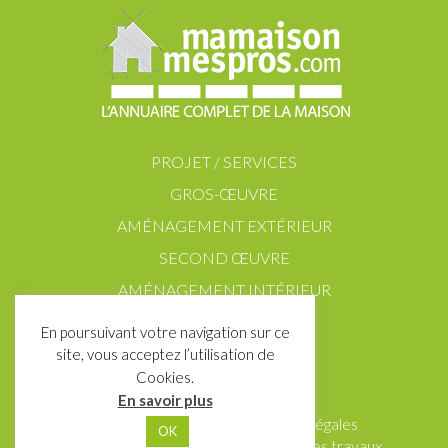
PROJET / SERVICES
GROS-ŒUVRE
AMÉNAGEMENT EXTÉRIEUR
SECOND ŒUVRE
AMÉNAGEMENT INTÉRIEUR
En poursuivant votre navigation sur ce
site, vous acceptez l’utilisation de
Cookies.
En savoir plus
Contact
Partenaires
Mentions Légales
OK
Données personnelles
Ma maison mes travaux