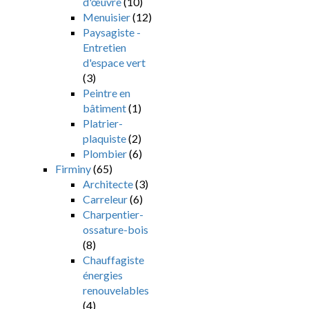
d'œuvre
(10)
Menuisier
(12)
Paysagiste -
Entretien
d'espace vert
(3)
Peintre en
bâtiment
(1)
Platrier-
plaquiste
(2)
Plombier
(6)
Firminy
(65)
Architecte
(3)
Carreleur
(6)
Charpentier-
ossature-bois
(8)
Chauffagiste
énergies
renouvelables
(4)