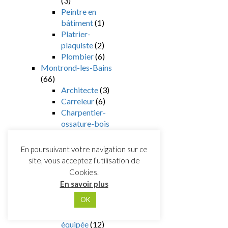
(3)
Peintre en
bâtiment
(1)
Platrier-
plaquiste
(2)
Plombier
(6)
Montrond-les-Bains
(66)
Architecte
(3)
Carreleur
(6)
Charpentier-
ossature-bois
(8)
Chauffagiste
En poursuivant votre navigation sur ce
énergies
site, vous acceptez l’utilisation de
renouvelables
Cookies.
(4)
En savoir plus
Constructeur
OK
(8)
Cuisine
équipée
(12)