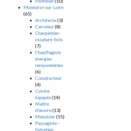
Plombier
(10)
Monistrol-sur-Loire
(65)
Architecte
(3)
Carreleur
(8)
Charpentier-
ossature-bois
(7)
Chauffagiste
énergies
renouvelables
(6)
Constructeur
(4)
Cuisine
équipée
(14)
Maître
d'œuvre
(13)
Menuisier
(15)
Paysagiste -
Entretien