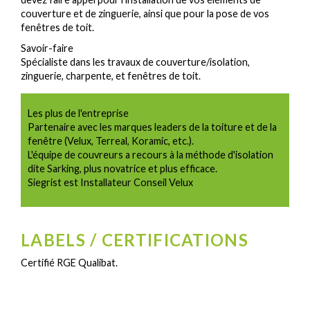
couverture et de zinguerie, ainsi que pour la pose de vos
fenêtres de toit.
Savoir-faire
Spécialiste dans les travaux de couverture/isolation,
zinguerie, charpente, et fenêtres de toit.
Les plus de l'entreprise
Partenaire avec les marques leaders de la toiture et de la
fenêtre (Velux, Terreal, Koramic, etc.).
L'équipe de couvreurs a recours à la méthode d'isolation
dite Sarking, plus novatrice et plus efficace.
Siegrist est Installateur Conseil Velux
LABELS / CERTIFICATIONS
Certifié RGE Qualibat.