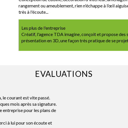
rangement ou ameublement, rien n'échappe à l’œil aiguisé 
très à l'écoute...
Les plus de l'entreprise
Créatif, l'agence TDA imagine, conçoit et propose des
présentation en 3D, une façon très pratique de se projet
EVALUATIONS
 le courant est vite passé.
lques mois après sa signature.
entreprise pour les plans de
ci à lui pour son écoute et