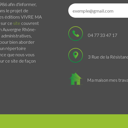
986 afin d'informer,
ans le projet de
 Les éditions VIVRE MA
 sur ce
site
couvrent
n Auvergne Rhône-
04 77 33 47 17
administratives,
s pour bien aborder
 un répertoire
ance que nous vous
3 Rue de la Résistan
r ce site de façon
Ma maison mes trav