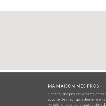
MA MAISON MES PROS
Cet annuaire pro est la forme démat
activité d'éditeur qui a démarré en 1
renseigner et aider les particuliers d