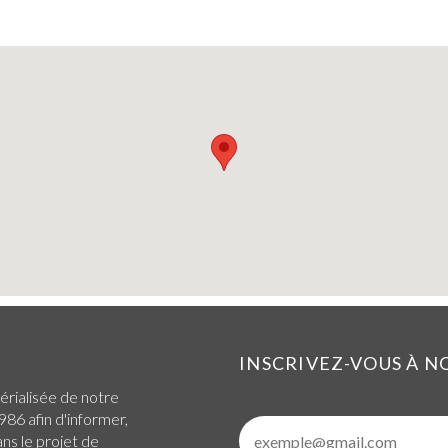
INSCRIVEZ-VOUS À 
érialisée de notre
986 afin d'informer,
ans le projet de