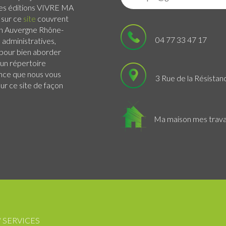
 Les éditions VIVRE MA
 sur ce
site
couvrent
n Auvergne Rhône-
04 77 33 47 17
administratives,
s pour bien aborder
 un répertoire
ance que nous vous
3 Rue de la Résistan
r ce site de façon
Ma maison mes trav
/ SERVICES