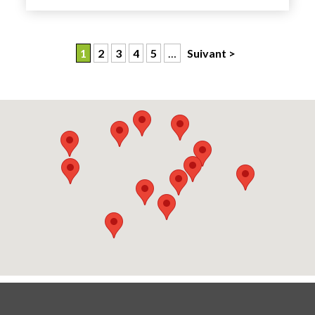
1
2
3
4
5
…
Suivant >