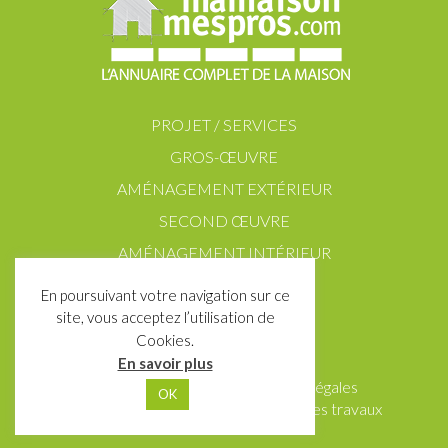
PROJET / SERVICES
GROS-ŒUVRE
AMÉNAGEMENT EXTÉRIEUR
SECOND ŒUVRE
AMÉNAGEMENT INTÉRIEUR
En poursuivant votre navigation sur ce
site, vous acceptez l’utilisation de
Cookies.
En savoir plus
Contact
Partenaires
Mentions Légales
OK
Données personnelles
Ma maison mes travaux