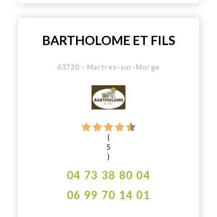
BARTHOLOME ET FILS
63720 - Martres-sur-Morge
(
5
)
04 73 38 80 04
06 99 70 14 01