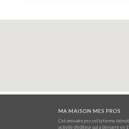
MA MAISON MES PROS
Cet annuaire pro est la forme démat
activité d'éditeur qui a démarré en 1