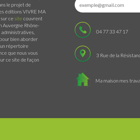
ans le projet de
 Les éditions VIVRE MA
 sur ce
site
couvrent
n Auvergne Rhône-
04 77 33 47 17
administratives,
s pour bien aborder
 un répertoire
ance que nous vous
3 Rue de la Résistan
r ce site de façon
Ma maison mes trav