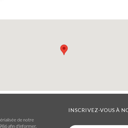
INSCRIVEZ-VOUS À 
érialisée de notre
986 afin d'informer,