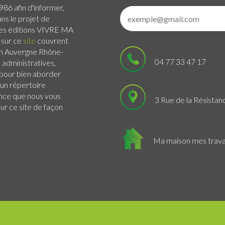
986 afin d'informer,
ans le projet de
 Les éditions VIVRE MA
 sur ce
site
couvrent
n Auvergne Rhône-
04 77 33 47 17
administratives,
s pour bien aborder
 un répertoire
ance que nous vous
3 Rue de la Résistan
r ce site de façon
Ma maison mes trav