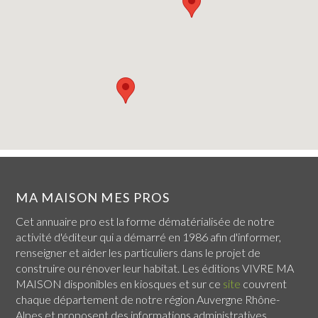
MA MAISON MES PROS
Cet annuaire pro est la forme dématérialisée de notre
activité d'éditeur qui a démarré en 1986 afin d'informer,
renseigner et aider les particuliers dans le projet de
construire ou rénover leur habitat. Les éditions VIVRE MA
MAISON disponibles en kiosques et sur ce
site
couvrent
chaque
département de notre région Auvergne Rhône-
Alpes
et proposent des informations administratives,